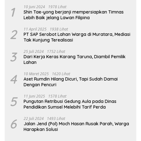
1
10 Juni 2024
1978 Lihat
Shin Tae-yong berjanji mempersiapkan Timnas
Lebih Baik jelang Lawan Filipina
2
11 April 2025
1938 Lihat
PT SAP Serobot Lahan Warga di Muratara, Mediasi
Tak Kunjung Terealisasi
3
25 Juli 2024
1752 Lihat
Dari Kerja Keras Karang Taruna, Diambil Pemilik
Lahan
4
10 Maret 2025
1620 Lihat
Aset Rumdin Hilang Dicuri, Tapi Sudah Damai
Dengan Pencuri
5
11 Juni 2025
1578 Lihat
Pungutan Retribusi Gedung Aula pada Dinas
Pendidikan Sumsel Melebihi Tarif Perda
6
22 Juli 2024
1493 Lihat
Jalan Jend (Pol) Moch Hasan Rusak Parah, Warga
Harapkan Solusi