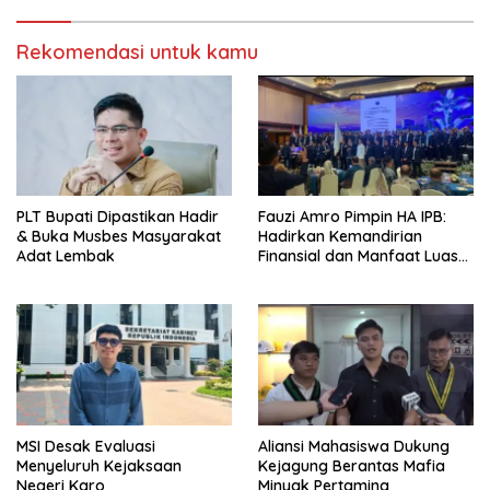
Rekomendasi untuk kamu
PLT Bupati Dipastikan Hadir
Fauzi Amro Pimpin HA IPB:
& Buka Musbes Masyarakat
Hadirkan Kemandirian
Adat Lembak
Finansial dan Manfaat Luas
bagi Masyarakat
MSI Desak Evaluasi
‎Aliansi Mahasiswa Dukung
Menyeluruh Kejaksaan
Kejagung Berantas Mafia
Negeri Karo
Minyak Pertamina