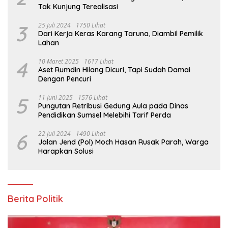
Tak Kunjung Terealisasi
3
25 Juli 2024
1750 Lihat
Dari Kerja Keras Karang Taruna, Diambil Pemilik
Lahan
4
10 Maret 2025
1617 Lihat
Aset Rumdin Hilang Dicuri, Tapi Sudah Damai
Dengan Pencuri
5
11 Juni 2025
1576 Lihat
Pungutan Retribusi Gedung Aula pada Dinas
Pendidikan Sumsel Melebihi Tarif Perda
6
22 Juli 2024
1490 Lihat
Jalan Jend (Pol) Moch Hasan Rusak Parah, Warga
Harapkan Solusi
Berita Politik