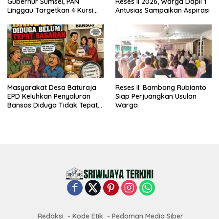
Gubernur Sumsel, PAN
Reses II 2026, Warga Dapil 1
Linggau Targetkan 4 Kursi
Antusias Sampaikan Aspirasi
DPRD
Masyarakat Desa Baturaja
Reses II: Bambang Rubianto
EPD Keluhkan Penyaluran
Siap Perjuangkan Usulan
Bansos Diduga Tidak Tepat
Warga
Sasaran
Redaksi
Kode Etik
Pedoman Media Siber