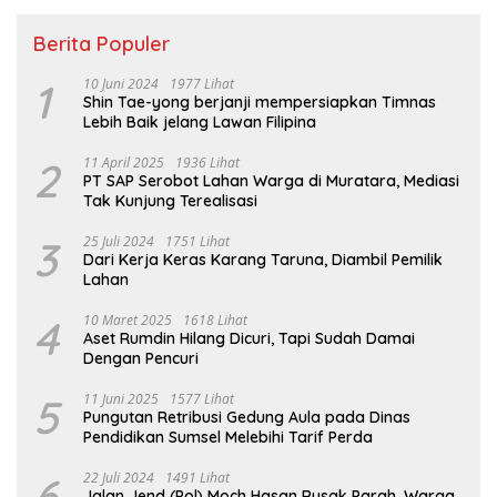
Berita Populer
1
10 Juni 2024
1977 Lihat
Shin Tae-yong berjanji mempersiapkan Timnas
Lebih Baik jelang Lawan Filipina
2
11 April 2025
1936 Lihat
PT SAP Serobot Lahan Warga di Muratara, Mediasi
Tak Kunjung Terealisasi
3
25 Juli 2024
1751 Lihat
Dari Kerja Keras Karang Taruna, Diambil Pemilik
Lahan
4
10 Maret 2025
1618 Lihat
Aset Rumdin Hilang Dicuri, Tapi Sudah Damai
Dengan Pencuri
5
11 Juni 2025
1577 Lihat
Pungutan Retribusi Gedung Aula pada Dinas
Pendidikan Sumsel Melebihi Tarif Perda
6
22 Juli 2024
1491 Lihat
Jalan Jend (Pol) Moch Hasan Rusak Parah, Warga