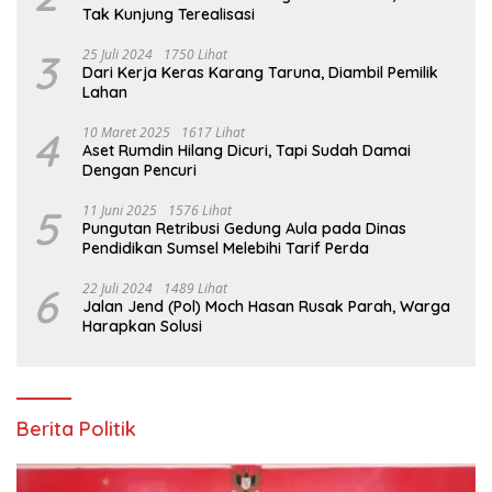
Tak Kunjung Terealisasi
3
25 Juli 2024
1750 Lihat
Dari Kerja Keras Karang Taruna, Diambil Pemilik
Lahan
4
10 Maret 2025
1617 Lihat
Aset Rumdin Hilang Dicuri, Tapi Sudah Damai
Dengan Pencuri
5
11 Juni 2025
1576 Lihat
Pungutan Retribusi Gedung Aula pada Dinas
Pendidikan Sumsel Melebihi Tarif Perda
6
22 Juli 2024
1489 Lihat
Jalan Jend (Pol) Moch Hasan Rusak Parah, Warga
Harapkan Solusi
Berita Politik