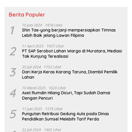
Berita Populer
1
10 Juni 2024
1978 Lihat
Shin Tae-yong berjanji mempersiapkan Timnas
Lebih Baik jelang Lawan Filipina
2
11 April 2025
1937 Lihat
PT SAP Serobot Lahan Warga di Muratara, Mediasi
Tak Kunjung Terealisasi
3
25 Juli 2024
1752 Lihat
Dari Kerja Keras Karang Taruna, Diambil Pemilik
Lahan
4
10 Maret 2025
1620 Lihat
Aset Rumdin Hilang Dicuri, Tapi Sudah Damai
Dengan Pencuri
5
11 Juni 2025
1578 Lihat
Pungutan Retribusi Gedung Aula pada Dinas
Pendidikan Sumsel Melebihi Tarif Perda
22 Juli 2024
1492 Lihat