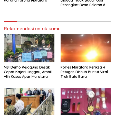
Karang Taruna Muratara
Diduga Tidak Bayar Gaji
Perangkat Desa Selama 6
Bulan
Rekomendasi untuk kamu
MSI Demo Kejagung Desak
Polres Muratara Periksa 4
Copot Kajari Linggau, Ambil
Petugas Dishub Buntut Viral
Alih Kasus Apar Muratara
Truk Batu Bara