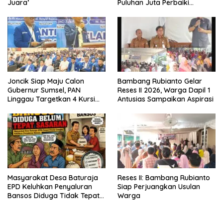
Juara’
Puluhan Juta Perbaiki
Jembatan
Joncik Siap Maju Calon
Bambang Rubianto Gelar
Gubernur Sumsel, PAN
Reses II 2026, Warga Dapil 1
Linggau Targetkan 4 Kursi
Antusias Sampaikan Aspirasi
DPRD
Masyarakat Desa Baturaja
Reses II: Bambang Rubianto
EPD Keluhkan Penyaluran
Siap Perjuangkan Usulan
Bansos Diduga Tidak Tepat
Warga
Sasaran