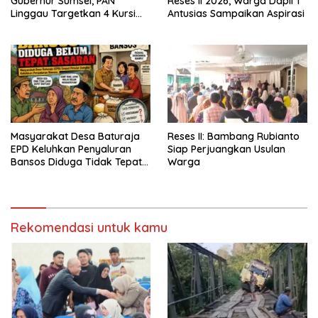
Gubernur Sumsel, PAN
Reses II 2026, Warga Dapil 1
Linggau Targetkan 4 Kursi
Antusias Sampaikan Aspirasi
DPRD
Masyarakat Desa Baturaja
Reses II: Bambang Rubianto
EPD Keluhkan Penyaluran
Siap Perjuangkan Usulan
Bansos Diduga Tidak Tepat
Warga
Sasaran
Rekomendasi untuk kamu