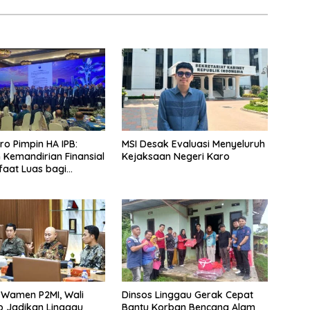
ro Pimpin HA IPB:
MSI Desak Evaluasi Menyeluruh
 Kemandirian Finansial
Kejaksaan Negeri Karo
aat Luas bagi
kat
 Wamen P2MI, Wali
Dinsos Linggau Gerak Cepat
p Jadikan Linggau
Bantu Korban Bencana Alam