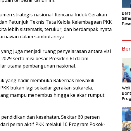
Bers
kumen strategis nasional: Rencana Induk Gerakan
Silf
 dan Petunjuk Teknis Tata Kelola Kelembagaan PKK.
Resm
ta lebih sistematis, terukur, dan berdampak nyata
Kom
 Karnavian dalam sambutannya.
Ber
yang juga menjadi ruang penyelarasan antara visi
29 serta misi besar Presiden RI dalam
ilar utama pembangunan nasional.
aluk yang hadir membuka Rakernas mewakili
PKK bukan lagi sekadar gerakan sukarela,
Wali
Ban
h yang mampu menembus hingga ke akar rumput
Prog
Jua
 pendidikan dan kesehatan. Sekitar 60 persen
ari peran aktif PKK melalui 10 Program Pokok-