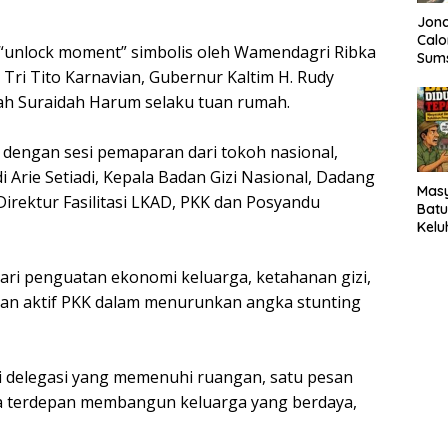
Jonc
Calo
“unlock moment” simbolis oleh Wamendagri Ribka
Sums
ri Tito Karnavian, Gubernur Kaltim H. Rudy
Targ
DPR
fah Suraidah Harum selaku tuan rumah.
i dengan sesi pemaparan dari tokoh nasional,
 Arie Setiadi, Kepala Badan Gizi Nasional, Dadang
Mas
Direktur Fasilitasi LKAD, PKK dan Posyandu
Batu
Kelu
Bans
Tepa
dari penguatan ekonomi keluarga, ketahanan gizi,
n aktif PKK dalam menurunkan angka stunting
rsi delegasi yang memenuhi ruangan, satu pesan
a terdepan membangun keluarga yang berdaya,