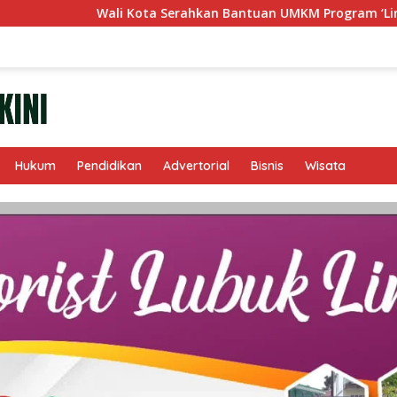
Kota Serahkan Bantuan UMKM Program ‘Linggau Juara’
Hukum
Pendidikan
Advertorial
Bisnis
Wisata