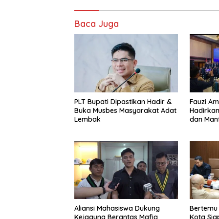
Baca Juga
PLT Bupati Dipastikan Hadir &
Fauzi Am
Buka Musbes Masyarakat Adat
Hadirkan
Lembak
dan Manf
Masyara
‎Aliansi Mahasiswa Dukung
Bertemu
Kejagung Berantas Mafia
Kota Sia