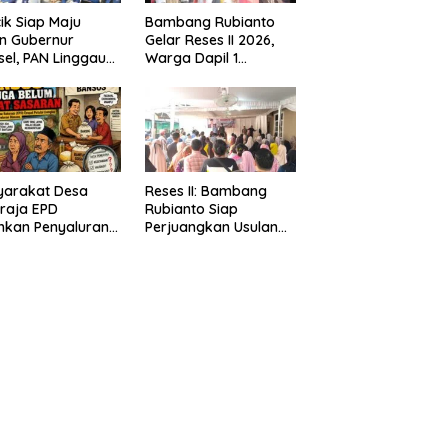
ik Siap Maju
Bambang Rubianto
n Gubernur
Gelar Reses II 2026,
el, PAN Linggau
Warga Dapil 1
etkan 4 Kursi
Antusias Sampaikan
D
Aspirasi
yarakat Desa
Reses II: Bambang
raja EPD
Rubianto Siap
hkan Penyaluran
Perjuangkan Usulan
os Diduga Tidak
Warga
t Sasaran