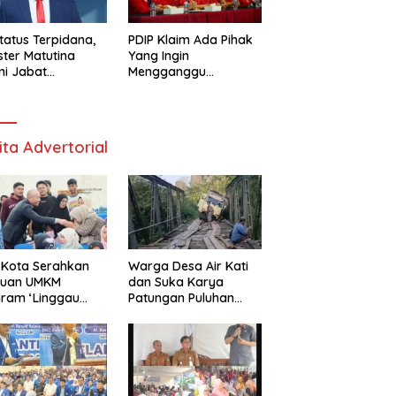
tatus Terpidana,
PDIP Klaim Ada Pihak
ester Matutina
Yang Ingin
i Jabat
Mengganggu
isaris BUMN
Hubungan Megawati
Dan Prabowo
ita Advertorial
 Kota Serahkan
Warga Desa Air Kati
tuan UMKM
dan Suka Karya
ram ‘Linggau
Patungan Puluhan
ra’
Juta Perbaiki
Jembatan