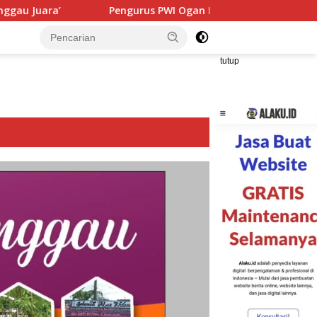
Pengurus PWI Ogan Ilir Masa Bakti 2026–2029 Resmi Dilantik
tutup