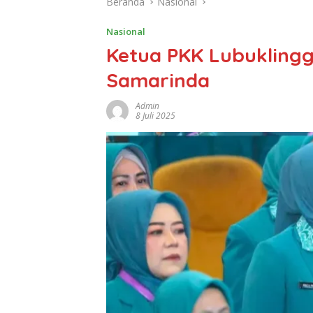
Beranda
Nasional
Nasional
Ketua PKK Lubuklingg
Samarinda
Admin
8 Juli 2025