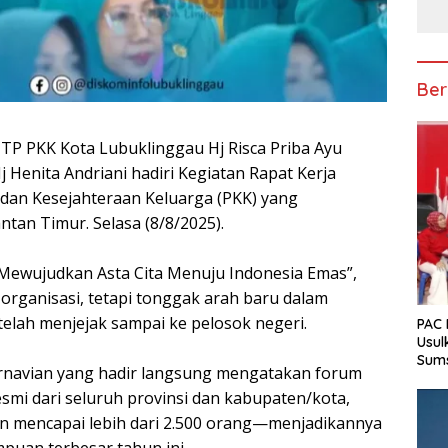
Ber
 TP PKK Kota Lubuklinggau Hj Risca Priba Ayu
 Henita Andriani hadiri Kegiatan Rapat Kerja
dan Kesejahteraan Keluarga (PKK) yang
ntan Timur. Selasa (8/8/2025).
Mewujudkan Asta Cita Menuju Indonesia Emas”,
s organisasi, tetapi tonggak arah baru dalam
elah menjejak sampai ke pelosok negeri.
PAC 
Usul
Sum
arnavian yang hadir langsung mengatakan forum
 resmi dari seluruh provinsi dan kabupaten/kota,
n mencapai lebih dari 2.500 orang—menjadikannya
puan terbesar tahun ini.