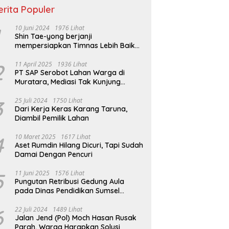
erita Populer
10 Juni 2024
1976 Lihat
Shin Tae-yong berjanji
mempersiapkan Timnas Lebih Baik
jelang Lawan Filipina
2
11 April 2025
1936 Lihat
PT SAP Serobot Lahan Warga di
Muratara, Mediasi Tak Kunjung
Terealisasi
3
25 Juli 2024
1750 Lihat
Dari Kerja Keras Karang Taruna,
Diambil Pemilik Lahan
4
10 Maret 2025
1617 Lihat
Aset Rumdin Hilang Dicuri, Tapi Sudah
Damai Dengan Pencuri
5
11 Juni 2025
1576 Lihat
Pungutan Retribusi Gedung Aula
pada Dinas Pendidikan Sumsel
Melebihi Tarif Perda
6
22 Juli 2024
1489 Lihat
Jalan Jend (Pol) Moch Hasan Rusak
Parah, Warga Harapkan Solusi