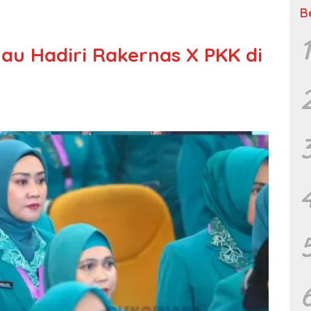
B
1
au Hadiri Rakernas X PKK di