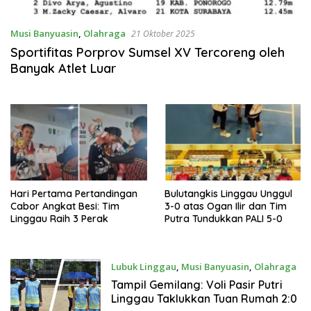
Musi Banyuasin
,
Olahraga
21 Oktober 2025
Sportifitas Porprov Sumsel XV Tercoreng oleh
Banyak Atlet Luar
Hari Pertama Pertandingan
Bulutangkis Linggau Unggul
Cabor Angkat Besi: Tim
3-0 atas Ogan Ilir dan Tim
Linggau Raih 3 Perak
Putra Tundukkan PALI 5-0
Lubuk Linggau
,
Musi Banyuasin
,
Olahraga
18 Oktober 2025
Tampil Gemilang: Voli Pasir Putri
Linggau Taklukkan Tuan Rumah 2:0