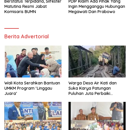
Berstatus Terpidana, Silfester
PDIP Klaim Ada Pihak Yang
Matutina Resmi Jabat
Ingin Mengganggu Hubungan
Komisaris BUMN
Megawati Dan Prabowo
Berita Advertorial
Wali Kota Serahkan Bantuan
Warga Desa Air Kati dan
UMKM Program ‘Linggau
Suka Karya Patungan
Juara’
Puluhan Juta Perbaiki
Jembatan