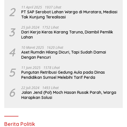
2
11 April 2025
1937 Lihat
PT SAP Serobot Lahan Warga di Muratara, Mediasi
Tak Kunjung Terealisasi
3
25 Juli 2024
1752 Lihat
Dari Kerja Keras Karang Taruna, Diambil Pemilik
Lahan
4
10 Maret 2025
1620 Lihat
Aset Rumdin Hilang Dicuri, Tapi Sudah Damai
Dengan Pencuri
5
11 Juni 2025
1578 Lihat
Pungutan Retribusi Gedung Aula pada Dinas
Pendidikan Sumsel Melebihi Tarif Perda
6
22 Juli 2024
1493 Lihat
Jalan Jend (Pol) Moch Hasan Rusak Parah, Warga
Harapkan Solusi
Berita Politik