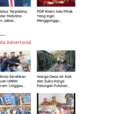
tatus Terpidana,
PDIP Klaim Ada Pihak
ester Matutina
Yang Ingin
i Jabat
Mengganggu
isaris BUMN
Hubungan Megawati
Dan Prabowo
ita Advertorial
 Kota Serahkan
Warga Desa Air Kati
tuan UMKM
dan Suka Karya
ram ‘Linggau
Patungan Puluhan
ra’
Juta Perbaiki
Jembatan