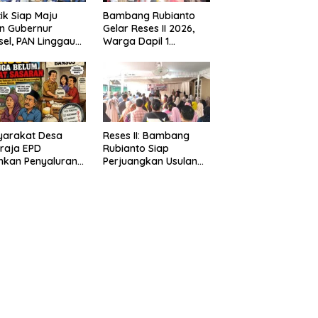
ik Siap Maju
Bambang Rubianto
n Gubernur
Gelar Reses II 2026,
el, PAN Linggau
Warga Dapil 1
etkan 4 Kursi
Antusias Sampaikan
D
Aspirasi
yarakat Desa
Reses II: Bambang
raja EPD
Rubianto Siap
hkan Penyaluran
Perjuangkan Usulan
os Diduga Tidak
Warga
t Sasaran