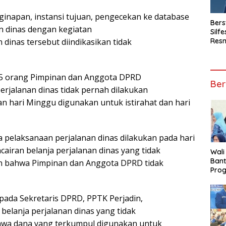
inapan, instansi tujuan, pengecekan ke database
Bers
n dinas dengan kegiatan
Silf
Resm
 dinas tersebut diindikasikan tidak
Kom
25 orang Pimpinan dan Anggota DPRD
Ber
jalanan dinas tidak pernah dilakukan
n hari Minggu digunakan untuk istirahat dan hari
pelaksanaan perjalanan dinas dilakukan pada hari
ncairan belanja perjalanan dinas yang tidak
Wali
Ban
n bahwa Pimpinan dan Anggota DPRD tidak
Prog
Jua
pada Sekretaris DPRD, PPTK Perjadin,
elanja perjalanan dinas yang tidak
hwa dana yang terkumpul digunakan untuk