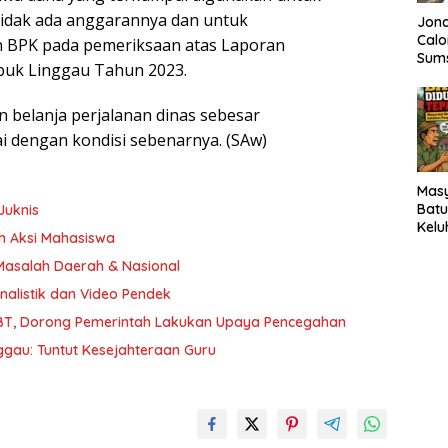
tidak ada anggarannya dan untuk
Jonc
Calo
n BPK pada pemeriksaan atas Laporan
Sums
buk Linggau Tahun 2023.
Targ
DPR
belanja perjalanan dinas sebesar
ai dengan kondisi sebenarnya. (SAw)
Mas
Batu
Juknis
Kelu
ah Aksi Mahasiswa
Bans
Tepa
Masalah Daerah & Nasional
nalistik dan Video Pendek
BT, Dorong Pemerintah Lakukan Upaya Pencegahan
gau: Tuntut Kesejahteraan Guru