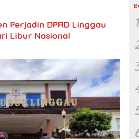
B
1
 Perjadin DPRD Linggau
ri Libur Nasional