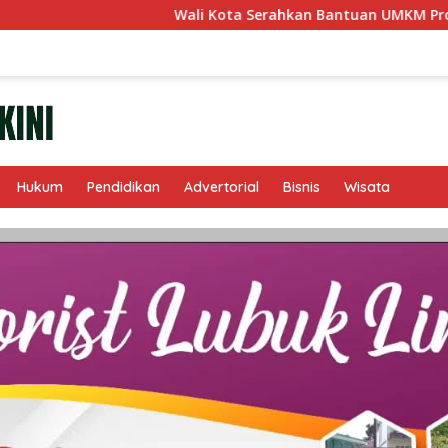
Wali Kota Serahkan Bantuan UMKM Program ‘Linggau Ju
Hukum
Pendidikan
Advertorial
Bisnis
Wisata