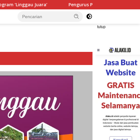
ara’
Pengurus PWI Ogan Ilir Masa Bakti 2026–2029 Resm
tutup