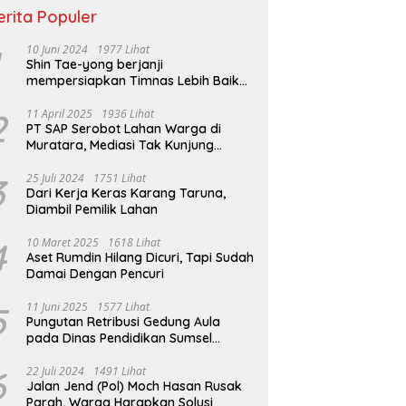
erita Populer
10 Juni 2024
1977 Lihat
Shin Tae-yong berjanji
mempersiapkan Timnas Lebih Baik
jelang Lawan Filipina
2
11 April 2025
1936 Lihat
PT SAP Serobot Lahan Warga di
Muratara, Mediasi Tak Kunjung
Terealisasi
3
25 Juli 2024
1751 Lihat
Dari Kerja Keras Karang Taruna,
Diambil Pemilik Lahan
4
10 Maret 2025
1618 Lihat
Aset Rumdin Hilang Dicuri, Tapi Sudah
Damai Dengan Pencuri
5
11 Juni 2025
1577 Lihat
Pungutan Retribusi Gedung Aula
pada Dinas Pendidikan Sumsel
Melebihi Tarif Perda
6
22 Juli 2024
1491 Lihat
Jalan Jend (Pol) Moch Hasan Rusak
Parah, Warga Harapkan Solusi