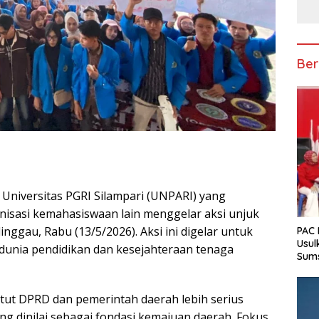
Ber
niversitas PGRI Silampari (UNPARI) yang
isasi kemahasiswaan lain menggelar aksi unjuk
nggau, Rabu (13/5/2026). Aksi ini digelar untuk
PAC 
Usul
 dunia pendidikan dan kesejahteraan tenaga
Sum
ut DPRD dan pemerintah daerah lebih serius
ng dinilai sebagai fondasi kemajuan daerah. Fokus