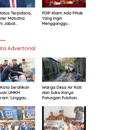
tatus Terpidana,
PDIP Klaim Ada Pihak
ester Matutina
Yang Ingin
i Jabat
Mengganggu
isaris BUMN
Hubungan Megawati
Dan Prabowo
ita Advertorial
 Kota Serahkan
Warga Desa Air Kati
tuan UMKM
dan Suka Karya
ram ‘Linggau
Patungan Puluhan
ra’
Juta Perbaiki
Jembatan