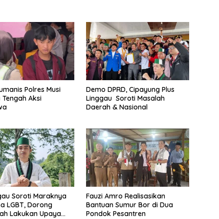
Humanis Polres Musi
Demo DPRD, Cipayung Plus
 Tengah Aksi
Linggau Soroti Masalah
wa
Daerah & Nasional
gau Soroti Maraknya
Fauzi Amro Realisasikan
a LGBT, Dorong
Bantuan Sumur Bor di Dua
tah Lakukan Upaya
Pondok Pesantren