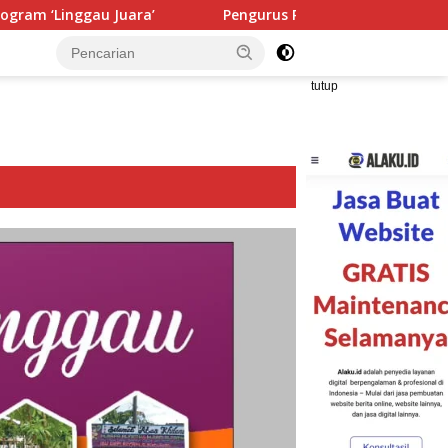
’
Pengurus PWI Ogan Ilir Masa Bakti 2026–2029 Resmi Di
tutup