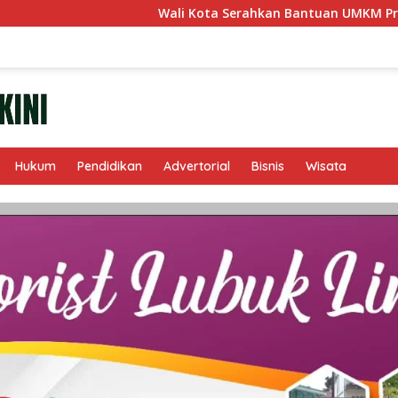
Wali Kota Serahkan Bantuan UMKM Program ‘Linggau Juara
Hukum
Pendidikan
Advertorial
Bisnis
Wisata