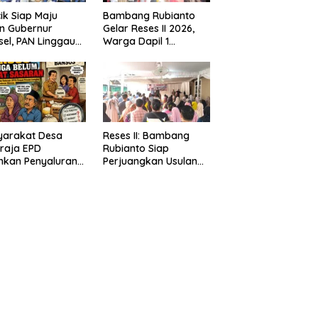
ik Siap Maju
Bambang Rubianto
n Gubernur
Gelar Reses II 2026,
el, PAN Linggau
Warga Dapil 1
etkan 4 Kursi
Antusias Sampaikan
D
Aspirasi
yarakat Desa
Reses II: Bambang
raja EPD
Rubianto Siap
hkan Penyaluran
Perjuangkan Usulan
os Diduga Tidak
Warga
t Sasaran