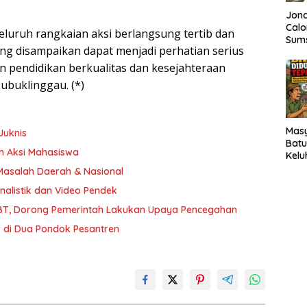
Jonc
Calo
eluruh rangkaian aksi berlangsung tertib dan
Sums
ng disampaikan dapat menjadi perhatian serius
Targ
DPR
n pendidikan berkualitas dan kesejahteraan
ubuklinggau. (*)
Mas
Juknis
Batu
ah Aksi Mahasiswa
Kelu
Bans
Masalah Daerah & Nasional
Tepa
nalistik dan Video Pendek
BT, Dorong Pemerintah Lakukan Upaya Pencegahan
r di Dua Pondok Pesantren