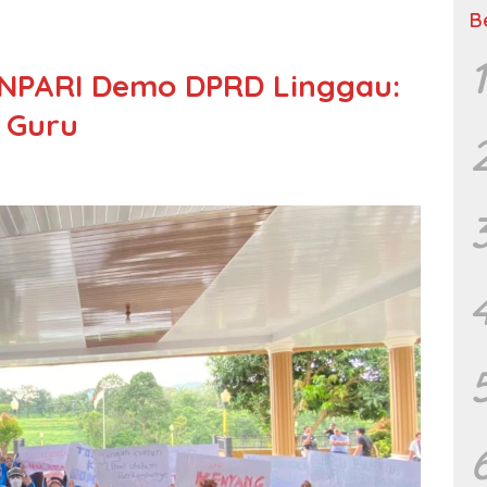
B
1
NPARI Demo DPRD Linggau:
 Guru