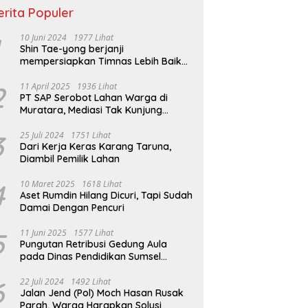
erita Populer
10 Juni 2024
1977 Lihat
Shin Tae-yong berjanji
mempersiapkan Timnas Lebih Baik
jelang Lawan Filipina
2
11 April 2025
1936 Lihat
PT SAP Serobot Lahan Warga di
Muratara, Mediasi Tak Kunjung
Terealisasi
3
25 Juli 2024
1751 Lihat
Dari Kerja Keras Karang Taruna,
Diambil Pemilik Lahan
4
10 Maret 2025
1618 Lihat
Aset Rumdin Hilang Dicuri, Tapi Sudah
Damai Dengan Pencuri
5
11 Juni 2025
1577 Lihat
Pungutan Retribusi Gedung Aula
pada Dinas Pendidikan Sumsel
Melebihi Tarif Perda
6
22 Juli 2024
1492 Lihat
Jalan Jend (Pol) Moch Hasan Rusak
Parah, Warga Harapkan Solusi