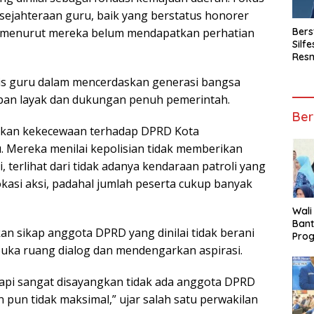
sejahteraan guru, baik yang berstatus honorer
Bers
g menurut mereka belum mendapatkan perhatian
Silf
Resm
Kom
s guru dalam mencerdaskan generasi bangsa
an layak dan dukungan penuh pemerintah.
Ber
aikan kekecewaan terhadap DPRD Kota
. Mereka menilai kepolisian tidak memberikan
erlihat dari tidak adanya kendaraan patroli yang
kasi aksi, padahal jumlah peserta cukup banyak
Wali
Ban
an sikap anggota DPRD yang dinilai tidak berani
Prog
a ruang dialog dan mendengarkan aspirasi.
Jua
api sangat disayangkan tidak ada anggota DPRD
un tidak maksimal,” ujar salah satu perwakilan