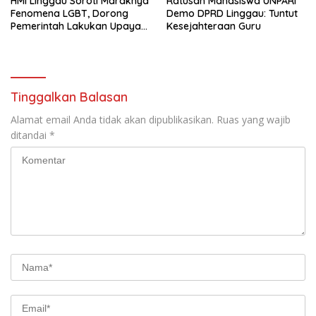
HMI Linggau Soroti Maraknya
Ratusan Mahasiswa UNPARI
Fenomena LGBT, Dorong
Demo DPRD Linggau: Tuntut
Pemerintah Lakukan Upaya
Kesejahteraan Guru
Pencegahan
Tinggalkan Balasan
Alamat email Anda tidak akan dipublikasikan.
Ruas yang wajib
ditandai
*