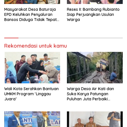
Masyarakat Desa Baturaja
Reses II: Bambang Rubianto
EPD Keluhkan Penyaluran
Siap Perjuangkan Usulan
Bansos Diduga Tidak Tepat
Warga
Sasaran
Rekomendasi untuk kamu
Wali Kota Serahkan Bantuan
Warga Desa Air Kati dan
UMKM Program ‘Linggau
Suka Karya Patungan
Juara’
Puluhan Juta Perbaiki
Jembatan