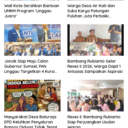
Wali Kota Serahkan Bantuan
Warga Desa Air Kati dan
UMKM Program ‘Linggau
Suka Karya Patungan
Juara’
Puluhan Juta Perbaiki
Jembatan
Joncik Siap Maju Calon
Bambang Rubianto Gelar
Gubernur Sumsel, PAN
Reses II 2026, Warga Dapil 1
Linggau Targetkan 4 Kursi
Antusias Sampaikan Aspirasi
DPRD
Masyarakat Desa Baturaja
Reses II: Bambang Rubianto
EPD Keluhkan Penyaluran
Siap Perjuangkan Usulan
Bansos Diduga Tidak Tepat
Warga