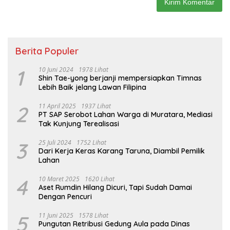
Berita Populer
1
10 Juni 2024
1978 Lihat
Shin Tae-yong berjanji mempersiapkan Timnas
Lebih Baik jelang Lawan Filipina
2
11 April 2025
1937 Lihat
PT SAP Serobot Lahan Warga di Muratara, Mediasi
Tak Kunjung Terealisasi
3
25 Juli 2024
1752 Lihat
Dari Kerja Keras Karang Taruna, Diambil Pemilik
Lahan
4
10 Maret 2025
1620 Lihat
Aset Rumdin Hilang Dicuri, Tapi Sudah Damai
Dengan Pencuri
5
11 Juni 2025
1578 Lihat
Pungutan Retribusi Gedung Aula pada Dinas