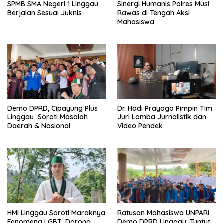
SPMB SMA Negeri 1 Linggau
Sinergi Humanis Polres Musi
Berjalan Sesuai Juknis
Rawas di Tengah Aksi
Mahasiswa
Demo DPRD, Cipayung Plus
Dr. Hadi Prayogo Pimpin Tim
Linggau Soroti Masalah
Juri Lomba Jurnalistik dan
Daerah & Nasional
Video Pendek
HMI Linggau Soroti Maraknya
Ratusan Mahasiswa UNPARI
Fenomena LGBT, Dorong
Demo DPRD Linggau: Tuntut