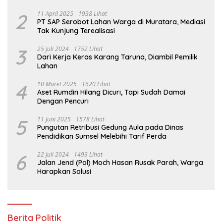
2
11 April 2025
1938 Lihat
PT SAP Serobot Lahan Warga di Muratara, Mediasi
Tak Kunjung Terealisasi
3
25 Juli 2024
1752 Lihat
Dari Kerja Keras Karang Taruna, Diambil Pemilik
Lahan
4
10 Maret 2025
1620 Lihat
Aset Rumdin Hilang Dicuri, Tapi Sudah Damai
Dengan Pencuri
5
11 Juni 2025
1578 Lihat
Pungutan Retribusi Gedung Aula pada Dinas
Pendidikan Sumsel Melebihi Tarif Perda
6
22 Juli 2024
1493 Lihat
Jalan Jend (Pol) Moch Hasan Rusak Parah, Warga
Harapkan Solusi
Berita Politik