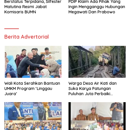
Berstatus Terpidana, Silfester
PDIP Klaim Ada Pihak Yang
Matutina Resmi Jabat
Ingin Mengganggu Hubungan
Komisaris BUMN
Megawati Dan Prabowo
Berita Advertorial
Wali Kota Serahkan Bantuan
Warga Desa Air Kati dan
UMKM Program ‘Linggau
Suka Karya Patungan
Juara’
Puluhan Juta Perbaiki
Jembatan