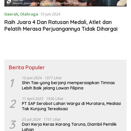
Daerah
,
Olahraga
10 Juni 2024
Raih Juara 4 Dan Ratusan Medali, Atlet dan
Pelatih Merasa Perjuangannya Tidak Dihargai
Berita Populer
1
10 Juni 2024
1977 Lihat
Shin Tae-yong berjanji mempersiapkan Timnas
Lebih Baik jelang Lawan Filipina
2
11 April 2025
1936 Lihat
PT SAP Serobot Lahan Warga di Muratara, Mediasi
Tak Kunjung Terealisasi
3
25 Juli 2024
1751 Lihat
Dari Kerja Keras Karang Taruna, Diambil Pemilik
Lahan