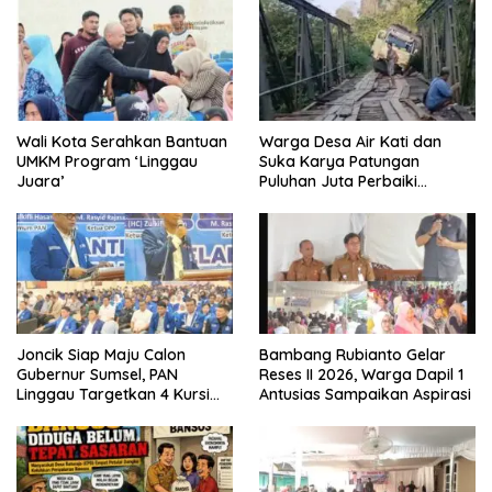
Wali Kota Serahkan Bantuan
Warga Desa Air Kati dan
UMKM Program ‘Linggau
Suka Karya Patungan
Juara’
Puluhan Juta Perbaiki
Jembatan
Joncik Siap Maju Calon
Bambang Rubianto Gelar
Gubernur Sumsel, PAN
Reses II 2026, Warga Dapil 1
Linggau Targetkan 4 Kursi
Antusias Sampaikan Aspirasi
DPRD