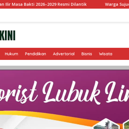
2026–2029 Resmi Dilantik
Warga Sujud Mohon Keadilan,
Hukum
Pendidikan
Advertorial
Bisnis
Wisata