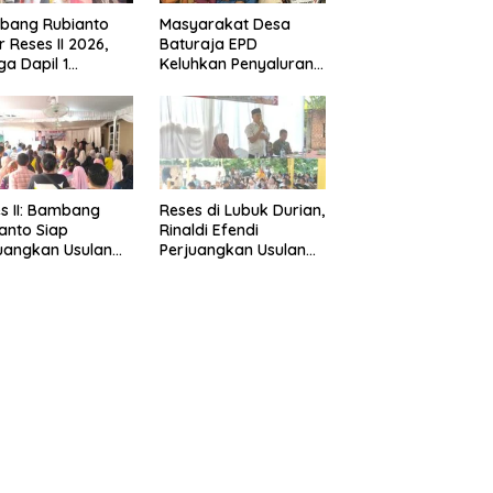
bang Rubianto
Masyarakat Desa
r Reses II 2026,
Baturaja EPD
a Dapil 1
Keluhkan Penyaluran
sias Sampaikan
Bansos Diduga Tidak
rasi
Tepat Sasaran
s II: Bambang
Reses di Lubuk Durian,
anto Siap
Rinaldi Efendi
uangkan Usulan
Perjuangkan Usulan
ga
Warga