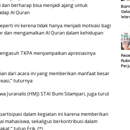
 dan berharap bisa menjadi ajang untuk
Bam
Gela
adap Al Quran
Warg
Antu
perti ini kerena tidak hanya menjadi motivasi bagi
Aspi
ajar dan mengamalkan Al Quran dalam kehidupan
lu pengasuh TKPA menyampaikan apresiasinya
Rese
Rubi
Perj
War
ian dari acara ini yang memberikan manfaat besar
easi,” tuturnya
 Juranalis (HMJ) STAI Bumi Silampari, juga turut
partisipasi dalam kegiatan ini karena memberikan
i mahasiswa, sekaligus berkontribusi dalam
at,” tutup Erik. (*)