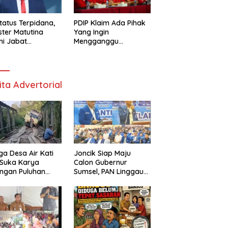
tatus Terpidana,
PDIP Klaim Ada Pihak
ester Matutina
Yang Ingin
i Jabat
Mengganggu
isaris BUMN
Hubungan Megawati
Dan Prabowo
ita Advertorial
a Desa Air Kati
Joncik Siap Maju
 Suka Karya
Calon Gubernur
ngan Puluhan
Sumsel, PAN Linggau
 Perbaiki
Targetkan 4 Kursi
batan
DPRD