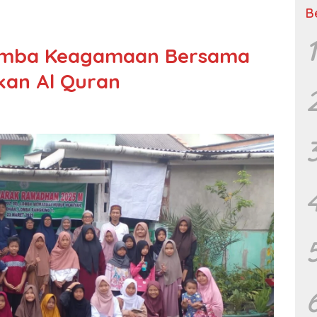
B
1
Lomba Keagamaan Bersama
kan Al Quran