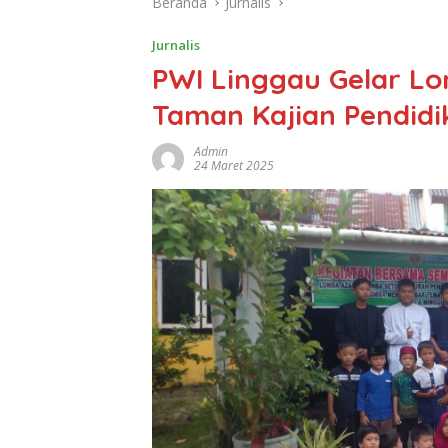
Beranda
Jurnalis
Jurnalis
PWI Linggau Gelar 
Taman Kajian Pendidi
Admin
24 Maret 2025