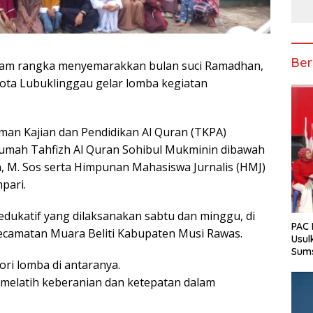
Ber
Dalam rangka menyemarakkan bulan suci Ramadhan,
ota Lubuklinggau gelar lomba kegiatan
man Kajian dan Pendidikan Al Quran (TKPA)
 Rumah Tahfizh Al Quran Sohibul Mukminin dibawah
 M. Sos serta Himpunan Mahasiswa Jurnalis (HMJ)
pari.
ukatif yang dilaksanakan sabtu dan minggu, di
PAC 
ecamatan Muara Beliti Kabupaten Musi Rawas.
Usul
Sum
ri lomba di antaranya.
melatih keberanian dan ketepatan dalam