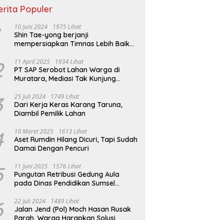
erita Populer
10 Juni 2024
1975 Lihat
Shin Tae-yong berjanji
mempersiapkan Timnas Lebih Baik
jelang Lawan Filipina
2
11 April 2025
1934 Lihat
PT SAP Serobot Lahan Warga di
Muratara, Mediasi Tak Kunjung
Terealisasi
3
25 Juli 2024
1749 Lihat
Dari Kerja Keras Karang Taruna,
Diambil Pemilik Lahan
4
10 Maret 2025
1613 Lihat
Aset Rumdin Hilang Dicuri, Tapi Sudah
Damai Dengan Pencuri
5
11 Juni 2025
1576 Lihat
Pungutan Retribusi Gedung Aula
pada Dinas Pendidikan Sumsel
Melebihi Tarif Perda
6
22 Juli 2024
1489 Lihat
Jalan Jend (Pol) Moch Hasan Rusak
Parah, Warga Harapkan Solusi