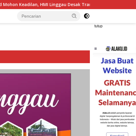
 HMI Linggau Desak Transparansi Penanganan Perkara
tutup