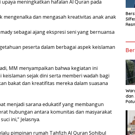
i upaya meningkatkan hafalan Al Quran pada
Bers
uk mengenalka dan mengasah kreativitas anak anak
Silf
Resm
Kom
ady sebagai ajang ekspresi seni yang bernuansa
getahuan peserta dalam berbagai aspek keislaman
Ber
riadi, MM menyampaikan bahwa kegiatan ini
i keislaman sejak dini serta memberi wadah bagi
an bakat dan kreatifitas mereka dalam suasana
Warg
dan
Patu
apat menjadi sarana edukatif yang membangun
Juta
erat hubungan antara komunitas dan masyarakat
Jem
ci ini,” Jelasnya.
lalu pimpinan rumah Tahfizh Al Quran Sohibul