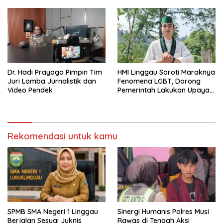
Dr. Hadi Prayogo Pimpin Tim
HMI Linggau Soroti Maraknya
Juri Lomba Jurnalistik dan
Fenomena LGBT, Dorong
Video Pendek
Pemerintah Lakukan Upaya
Pencegahan
Rekomendasi untuk kamu
SPMB SMA Negeri 1 Linggau
Sinergi Humanis Polres Musi
Berjalan Sesuai Juknis
Rawas di Tengah Aksi