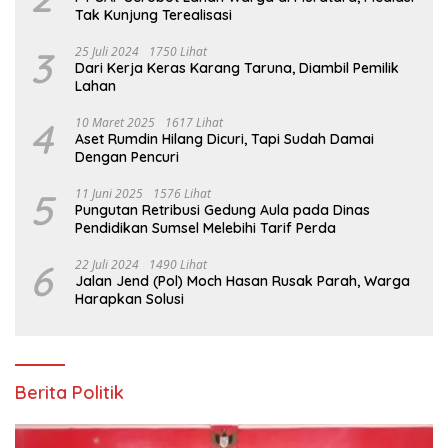
Tak Kunjung Terealisasi
3
25 Juli 2024
1750 Lihat
Dari Kerja Keras Karang Taruna, Diambil Pemilik
Lahan
4
10 Maret 2025
1617 Lihat
Aset Rumdin Hilang Dicuri, Tapi Sudah Damai
Dengan Pencuri
5
11 Juni 2025
1576 Lihat
Pungutan Retribusi Gedung Aula pada Dinas
Pendidikan Sumsel Melebihi Tarif Perda
6
22 Juli 2024
1490 Lihat
Jalan Jend (Pol) Moch Hasan Rusak Parah, Warga
Harapkan Solusi
Berita Politik