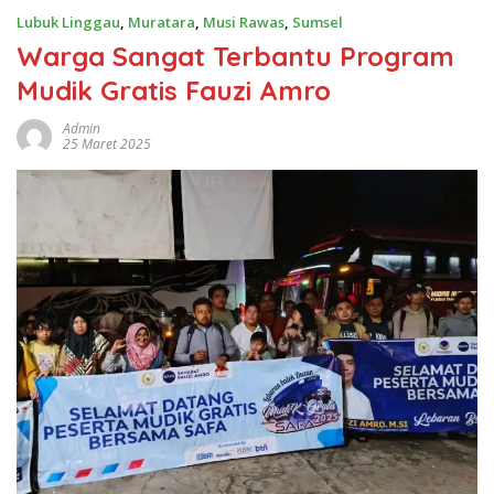
Lubuk Linggau
,
Muratara
,
Musi Rawas
,
Sumsel
Warga Sangat Terbantu Program
Mudik Gratis Fauzi Amro
Admin
25 Maret 2025