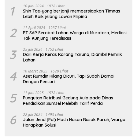
1
10 Juni 2024
1978 Lihat
Shin Tae-yong berjanji mempersiapkan Timnas
Lebih Baik jelang Lawan Filipina
2
11 April 2025
1937 Lihat
PT SAP Serobot Lahan Warga di Muratara, Mediasi
Tak Kunjung Terealisasi
3
25 Juli 2024
1752 Lihat
Dari Kerja Keras Karang Taruna, Diambil Pemilik
Lahan
4
10 Maret 2025
1620 Lihat
Aset Rumdin Hilang Dicuri, Tapi Sudah Damai
Dengan Pencuri
5
11 Juni 2025
1578 Lihat
Pungutan Retribusi Gedung Aula pada Dinas
Pendidikan Sumsel Melebihi Tarif Perda
6
22 Juli 2024
1493 Lihat
Jalan Jend (Pol) Moch Hasan Rusak Parah, Warga
Harapkan Solusi