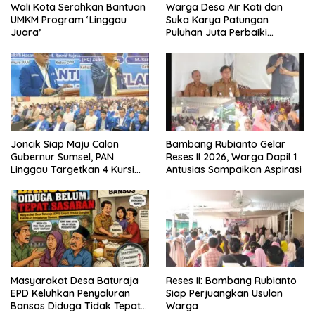
Wali Kota Serahkan Bantuan
Warga Desa Air Kati dan
UMKM Program ‘Linggau
Suka Karya Patungan
Juara’
Puluhan Juta Perbaiki
Jembatan
Joncik Siap Maju Calon
Bambang Rubianto Gelar
Gubernur Sumsel, PAN
Reses II 2026, Warga Dapil 1
Linggau Targetkan 4 Kursi
Antusias Sampaikan Aspirasi
DPRD
Masyarakat Desa Baturaja
Reses II: Bambang Rubianto
EPD Keluhkan Penyaluran
Siap Perjuangkan Usulan
Bansos Diduga Tidak Tepat
Warga