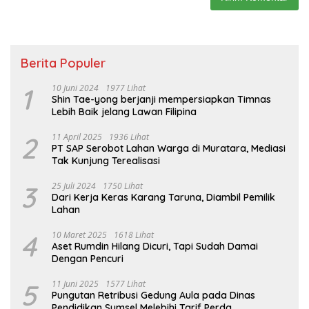
Berita Populer
1
10 Juni 2024
1977 Lihat
Shin Tae-yong berjanji mempersiapkan Timnas
Lebih Baik jelang Lawan Filipina
2
11 April 2025
1936 Lihat
PT SAP Serobot Lahan Warga di Muratara, Mediasi
Tak Kunjung Terealisasi
3
25 Juli 2024
1750 Lihat
Dari Kerja Keras Karang Taruna, Diambil Pemilik
Lahan
4
10 Maret 2025
1618 Lihat
Aset Rumdin Hilang Dicuri, Tapi Sudah Damai
Dengan Pencuri
5
11 Juni 2025
1577 Lihat
Pungutan Retribusi Gedung Aula pada Dinas
Pendidikan Sumsel Melebihi Tarif Perda